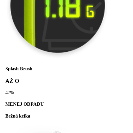
Splash Brush
AŽ O
47
%
MENEJ ODPADU
Bežná kefka