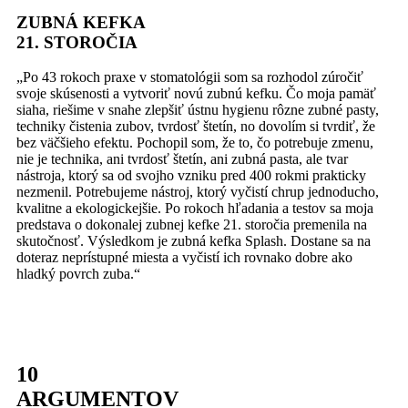
ZUBNÁ KEFKA
21. STOROČIA
„Po 43 rokoch praxe v stomatológii som sa rozhodol zúročiť
svoje skúsenosti a vytvoriť novú zubnú kefku. Čo moja pamäť
siaha, riešime v snahe zlepšiť ústnu hygienu rôzne zubné pasty,
techniky čistenia zubov, tvrdosť štetín, no dovolím si tvrdiť, že
bez väčšieho efektu. Pochopil som, že to, čo potrebuje zmenu,
nie je technika, ani tvrdosť štetín, ani zubná pasta, ale tvar
nástroja, ktorý sa od svojho vzniku pred 400 rokmi prakticky
nezmenil. Potrebujeme nástroj, ktorý vyčistí chrup jednoducho,
kvalitne a ekologickejšie. Po rokoch hľadania a testov sa moja
predstava o dokonalej zubnej kefke 21. storočia premenila na
skutočnosť. Výsledkom je zubná kefka Splash. Dostane sa na
doteraz neprístupné miesta a vyčistí ich rovnako dobre ako
hladký povrch zuba.“
10
ARGUMENTOV