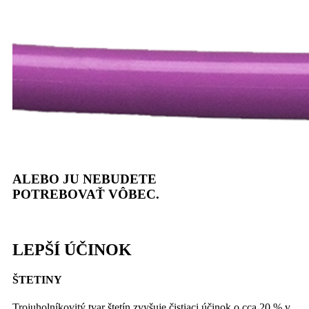
ALEBO JU NEBUDETE
POTREBOVAŤ VÔBEC.
LEPŠÍ ÚČINOK
ŠTETINY
Trojuholníkovitý tvar štetín zvyšuje čistiaci účinok o cca 20 % v