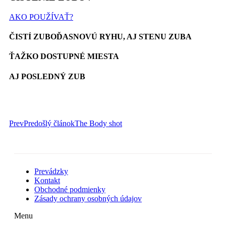
AKO POUŽÍVAŤ?
ČISTÍ ZUBOĎASNOVÚ RYHU, AJ STENU ZUBA
ŤAŽKO DOSTUPNÉ MIESTA
AJ POSLEDNÝ ZUB
Prev
Predošlý článok
The Body shot
Prevádzky
Kontakt
Obchodné podmienky
Zásady ochrany osobných údajov
Menu