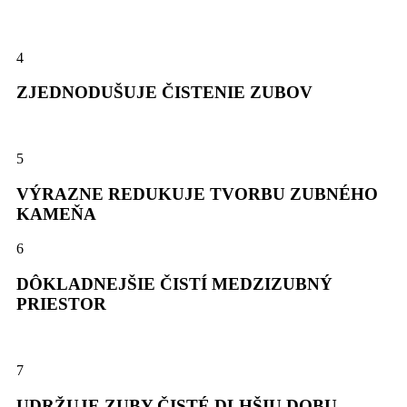
4
ZJEDNODUŠUJE ČISTENIE ZUBOV
5
VÝRAZNE REDUKUJE TVORBU ZUBNÉHO
KAMEŇA
6
DÔKLADNEJŠIE ČISTÍ MEDZIZUBNÝ
PRIESTOR
7
UDRŽUJE ZUBY ČISTÉ DLHŠIU DOBU