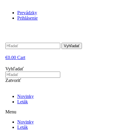
Prevádzky
Prihlásenie
Vyhľadať
€
0.00
Cart
Vyhľadať
Zatvoriť
Novinky
Leták
Menu
Novinky
Leták