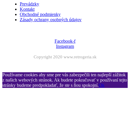
Prevádzky
Kontakt
Obchodné podmienky
Zásady ochrany osobných údajov
Facebook-f
Instagram
Copyright 2020 www.retrogeria.sk
Používame cookies aby sme pre vás zabezpečili ten najlepší zážitok
z našich webových stránok. Ak budete pokračovať v používaní tejto
stránky budeme predpokladať, že ste s ňou spokojní.
Ok