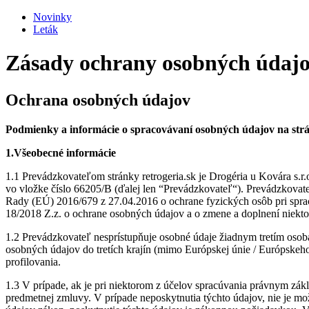
Novinky
Leták
Zásady ochrany osobných údaj
Ochrana osobných údajov
Podmienky a informácie o spracovávaní osobných údajov na strá
1.Všeobecné informácie
1.1 Prevádzkovateľom stránky retrogeria.sk je Drogéria u Kovára s.r.
vo vložke číslo 66205/B (ďalej len “Prevádzkovateľ“). Prevádzkovat
Rady (EÚ) 2016/679 z 27.04.2016 o ochrane fyzických osôb pri spra
18/2018 Z.z. o ochrane osobných údajov a o zmene a doplnení niekt
1.2 Prevádzkovateľ nesprístupňuje osobné údaje žiadnym tretím oso
osobných údajov do tretích krajín (mimo Európskej únie / Európske
profilovania.
1.3 V prípade, ak je pri niektorom z účelov spracúvania právnym zá
predmetnej zmluvy. V prípade neposkytnutia týchto údajov, nie je m