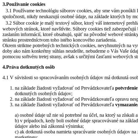
3.Používanie cookies
3.1 Používame technológiu súborov cookies, aby sme vám ponúkli le
spoločnosti, nikdy neukazujú osobné údaje, na základe ktorých by mohl
3.2 Súbor cookie je malý textový súbor, ktorý váš internetový prehl
webových stránok, ktoré navštívite. Súbory cookies tiež zabezpečujú 
zaslaním informácií, ktoré obsahujú, späť na pôvodné webové stránky (
stránku prostredníctvom toho istého koncového zariadenia.
Okrem striktne potrebných technických cookies, nevyhnutných na vyu
doby ako nám konkrétny súhlas neudelíte, nebudeme o Vás Vaše údaje
pomocou softvéru tretej strany, avšak s určitými časťami webových 
4.Práva dotknutých osôb
4.1 V súvislosti so spracovávaním osobných údajov má dotknutá oso
na základe žiadosti vyžadovať od Prevádzkovateľa
potvrdenie
dotknutých osobných údajov;
na základe žiadosti vyžadovať od Prevádzkovateľa opravu nes
na základe žiadosti vyžadovať od Prevádzkovateľa
vymazanie/
a) osobné údaje už nie sú potrebné na účel, na ktorý sa získali a
b) v prípadoch, kedy boli osobné údaje spracovávané na zákla
údajov alebo iná zákonná výnimka;
c) ak dotknutá osoba namieta spracúvanie osobných údajov na
marketingu;