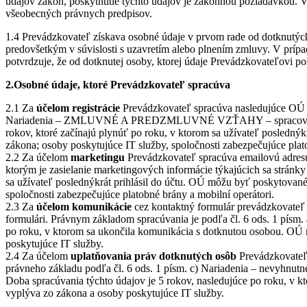
údajov zákon, poskytnutie týchto údajov je zákonnou požiadavkou. V 
všeobecných právnych predpisov.
1.4 Prevádzkovateľ získava osobné údaje v prvom rade od dotknutých o
predovšetkým v súvislosti s uzavretím alebo plnením zmluvy. V príp
potvrdzuje, že od dotknutej osoby, ktorej údaje Prevádzkovateľovi 
2.Osobné údaje, ktoré Prevádzkovateľ spracúva
2.1 Za
účelom registrácie
Prevádzkovateľ spracúva nasledujúce OÚ do
Nariadenia – ZMLUVNÉ A PREDZMLUVNÉ VZŤAHY – spracovanie je n
rokov, ktoré začínajú plynúť po roku, v ktorom sa užívateľ posledn
zákona; osoby poskytujúce IT služby, spoločnosti zabezpečujúce plato
2.2 Za účelom
marketingu
Prevádzkovateľ spracúva emailovú adres
ktorým je zasielanie marketingových informácie týkajúcich sa stránky 
sa užívateľ poslednýkrát prihlásil do účtu. OÚ môžu byť poskytovan
spoločnosti zabezpečujúce platobné brány a mobilní operátori.
2.3 Za
účelom komunikácie
cez kontaktný formulár prevádzkovateľ 
formulári. Právnym základom spracúvania je podľa čl. 6 ods. 1 písm
po roku, v ktorom sa ukončila komunikácia s dotknutou osobou. OÚ
poskytujúce IT služby.
2.4 Za účelom
uplatňovania práv dotknutých osôb
Prevádzkovateľ 
právneho základu podľa čl. 6 ods. 1 písm. c) Nariadenia – nevy
Doba spracúvania týchto údajov je 5 rokov, nasledujúce po roku, v
vyplýva zo zákona a osoby poskytujúce IT služby.