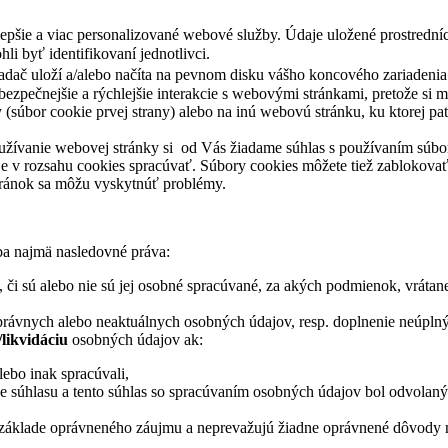
pšie a viac personalizované webové služby. Údaje uložené prostrední
i byť identifikovaní jednotlivci.
iadač uloží a/alebo načíta na pevnom disku vášho koncového zariadenia
bezpečnejšie a rýchlejšie interakcie s webovými stránkami, pretože si m
súbor cookie prvej strany) alebo na inú webovú stránku, ku ktorej patr
žívanie webovej stránky si od Vás žiadame súhlas s používaním súboro
 v rozsahu cookies spracúvať. Súbory cookies môžete tiež zablokovať 
stránok sa môžu vyskytnúť problémy.
ba najmä nasledovné práva:
, či sú alebo nie sú jej osobné spracúvané, za akých podmienok, vrátane
právnych alebo neaktuálnych osobných údajov, resp. doplnenie neúpln
likvidáciu
osobných údajov ak:
lebo inak spracúvali,
de súhlasu a tento súhlas so spracúvaním osobných údajov bol odvolaný
 základe oprávneného záujmu a neprevažujú žiadne oprávnené dôvody 