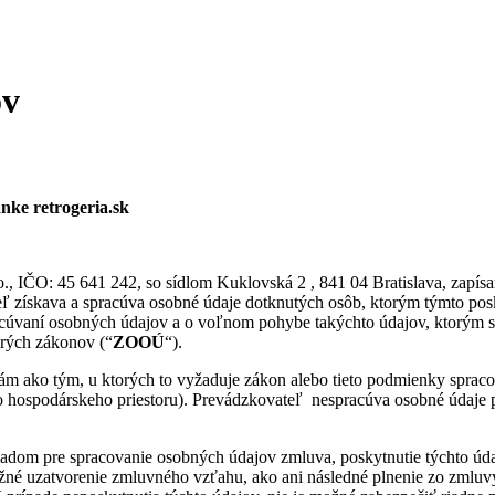
ov
nke retrogeria.sk
o., IČO: 45 641 242, so sídlom Kuklovská 2 , 841 04 Bratislava, zapís
eľ získava a spracúva osobné údaje dotknutých osôb, ktorým týmto po
cúvaní osobných údajov a o voľnom pohybe takýchto údajov, ktorým sa
orých zákonov (“
ZOOÚ
“).
bám ako tým, u ktorých to vyžaduje zákon alebo tieto podmienky spra
ho hospodárskeho priestoru). Prevádzkovateľ nespracúva osobné údaje
kladom pre spracovanie osobných údajov zmluva, poskytnutie týchto úd
ožné uzatvorenie zmluvného vzťahu, ako ani následné plnenie zo zmlu