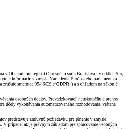
aná v Obchodnom registri Okresného súdu Bratislava I v oddieli Sro,
skytuje informácie v zmysle Nariadenia Európskeho parlamentu a
 zrušuje smernica 95/46/ES (“
GDPR
“) a s ohľadom na zákon č.
covávania osobných údajov. Prevádzkovateľ neuskutočňuje prenos
 pre účely vykonávania automatizovaného rozhodovania, vrátane
ajov predstavuje zmluvnú požiadavku pre plnenie v zmysle
vy. V prípade, ak je právnym základom pre spracovanie osobných