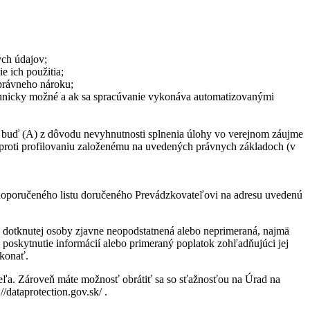
ých údajov;
 ich použitia;
 právneho nároku;
technicky možné a ak sa spracúvanie vykonáva automatizovanými
né buď (A) z dôvodu nevyhnutnosti splnenia úlohy vo verejnom záujme
proti profilovaniu založenému na uvedených právnych základoch (v
oporučeného listu doručeného Prevádzkovateľovi na adresu uvedenú
sť dotknutej osoby zjavne neopodstatnená alebo neprimeraná, najmä
 poskytnutie informácií alebo primeraný poplatok zohľadňujúci jej
 konať.
teľa. Zároveň máte možnosť obrátiť sa so sťažnosťou na Úrad na
dataprotection.gov.sk/ .