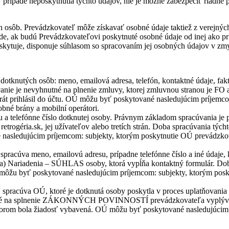
prípade neposkytnutia týchto údajov, nie je možné zabezpečiť riadne pl
sôb. Prevádzkovateľ môže získavať osobné údaje taktiež z verejných pr
ade, ak budú Prevádzkovateľovi poskytnuté osobné údaje od inej ako pr
poskytuje, disponuje súhlasom so spracovaním jej osobných údajov v z
tknutých osôb: meno, emailová adresa, telefón, kontaktné údaje, fakt
evyhnutné na plnenie zmluvy, ktorej zmluvnou stranou je FO ako
ýkrát prihlásil do účtu. OÚ môžu byť poskytované nasledujúcim príjem
bné brány a mobilní operátori.
u a telefónne číslo dotknutej osoby. Právnym základom spracúvania
retrogéria.sk, jej užívateľov alebo tretích strán. Doba spracúvania tý
é nasledujúcim príjemcom: subjekty, ktorým poskytnutie OÚ prevádzko
spracúva meno, emailovú adresu, prípadne telefónne číslo a iné údaje
. a) Nariadenia – SÚHLAS osoby, ktorá vypĺňa kontaktný formulár. Dob
 môžu byť poskytované nasledujúcim príjemcom: subjekty, ktorým pos
spracúva OÚ, ktoré je dotknutá osoby poskytla v proces uplatňovania s
hnutné na splnenie ZÁKONNÝCH POVINNOSTÍ prevádzkovateľa vyplývaj
 ktorom bola žiadosť vybavená. OÚ môžu byť poskytované nasledujúci