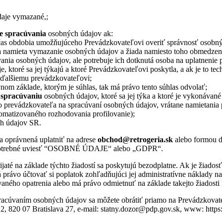
daje vymazané,;
e spracúvania
osobných údajov ak:
očas obdobia umožňujúceho Prevádzkovateľovi overiť správnosť osobn
 namieta vymazanie osobných údajov a žiada namiesto toho obmedzenie
ania osobných údajov, ale potrebuje ich dotknutá osoba na uplatnenie
, ktoré sa jej týkajú a ktoré Prevádzkovateľovi poskytla, a ak je to 
e ďalšiemu prevádzkovateľovi;
om základe, ktorým je súhlas, tak má právo tento súhlas odvolať;
 spracúvaniu
osobných údajov, ktoré sa jej týka a ktoré je vykonáva
 prevádzkovateľa na spracúvaní osobných údajov, vrátane namietania 
omatizovaného rozhodovania profilovanie);
ch údajov SR.
ba oprávnená uplatniť na adrese
obchod@retrogeria.sk
alebo formou d
je potrebné uviesť “OSOBNÉ ÚDAJE“ alebo „GDPR“.
jaté na základe týchto žiadostí sa poskytujú bezodplatne. Ak je žiado
právo účtovať si poplatok zohľadňujúci jej administratívne náklady na
aného opatrenia alebo má právo odmietnuť na základe takejto žiadosti
spracúvaním osobných údajov sa môžete obrátiť priamo na Prevádzkova
, 820 07 Bratislava 27, e-mail: statny.dozor@pdp.gov.sk, www: https://