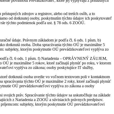
nenie povinností Prevádzkovateľ, ktoré jej vyplývajú z príslušných
ístupných zdrojov a registrov, alebo od tretích osôb, a to
iamo od dotknutej osoby, poskytnutím týchto údajov ich poskytovateľ
mysle týchto podmienok podľa ust. § 78 ods. 6 ZOOÚ.
uračné údaje. Právnym základom je podľa čl. 6 ods. 1 písm. b)
 dotknutá osoba. Doba spracúvania týchto OÚ je maximálne 5
com: subjekty, ktorým poskytnutie OÚ prevádzkovateľovi vyplýva zo
 je podľa čl. 6 ods. 1 písm. f) Nariadenia – OPRÁVNENÝ ZÁUJEM,
chto OÚ je maximálne 5 rokov, ktoré začínajú plynúť po roku, v ktorom
vateľovi vyplýva zo zákona; osoby poskytujúce IT služby,
, ktoré dotknutá osoba uvedie vo voľnom textovom poli v kontaktnom
a spracúvania týchto OÚ je maximálne 2 roky, ktoré začínajú plynúť
kytnutie OÚ prevádzkovateľovi vyplýva zo zákona a osoby
i svojich práv. Spracúvanie týchto údajov sa uskutočňuje na základe
úcich z Nariadenia a ZOOÚ a súvisiacich právnych predpisov.
m príjemcom: subjekty, ktorým poskytnutie OÚ prevádzkovateľovi