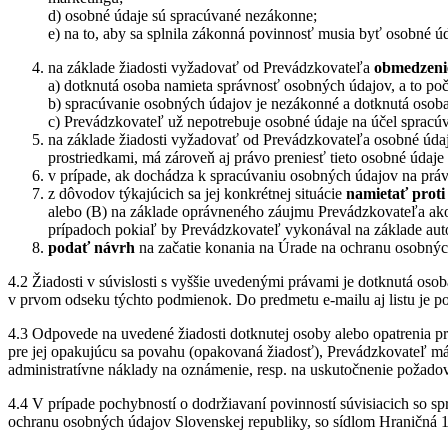
d) osobné údaje sú spracúvané nezákonne;
e) na to, aby sa splnila zákonná povinnosť musia byť osobné ú
na základe žiadosti vyžadovať od Prevádzkovateľa
obmedzeni
a) dotknutá osoba namieta správnosť osobných údajov, a to p
b) spracúvanie osobných údajov je nezákonné a dotknutá osoba
c) Prevádzkovateľ už nepotrebuje osobné údaje na účel spracúv
na základe žiadosti vyžadovať od Prevádzkovateľa osobné údaje
prostriedkami, má zároveň aj právo preniesť tieto osobné údaj
v prípade, ak dochádza k spracúvaniu osobných údajov na právn
z dôvodov týkajúcich sa jej konkrétnej situácie
namietať proti
alebo (B) na základe oprávneného záujmu Prevádzkovateľa ako
prípadoch pokiaľ by Prevádzkovateľ vykonával na základe aut
podať návrh
na začatie konania na Úrade na ochranu osobný
4.2 Žiadosti v súvislosti s vyššie uvedenými právami je dotknutá oso
v prvom odseku týchto podmienok. Do predmetu e-mailu aj listu 
4.3 Odpovede na uvedené žiadosti dotknutej osoby alebo opatrenia pri
pre jej opakujúcu sa povahu (opakovaná žiadosť), Prevádzkovateľ má 
administratívne náklady na oznámenie, resp. na uskutočnenie požadov
4.4 V prípade pochybností o dodržiavaní povinností súvisiacich so 
ochranu osobných údajov Slovenskej republiky, so sídlom Hraničná 12